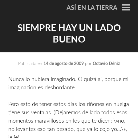
Saltar
ASÍ EN LA TIERRA
al
ME
PRI
contenido
SIEMPRE HAY UN LADO
BUENO
Publicada en
14 de agosto de 2009
por
Octavio Déniz
Nunca lo hubiera imaginado. O quizá sí, porque mi
imaginación es desbordante.
Pero esto de tener estos días los riñones en huelga
tiene sus ventajas. (Dejaremos de lado todos esos
momentos maravillosos en los que te dicen: \»no,
no levantes eso tan pesado, que ya lo cojo yo…\»,
je je)