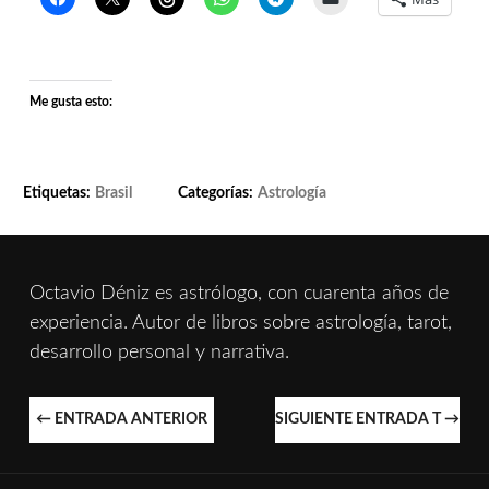
Me gusta esto:
Etiquetas:
Brasil
Categorías:
Astrología
Octavio Déniz es astrólogo, con cuarenta años de
experiencia. Autor de libros sobre astrología, tarot,
desarrollo personal y narrativa.
NAVEGACIÓN
←
ENTRADA ANTERIOR
SIGUIENTE ENTRADA T
→
DE