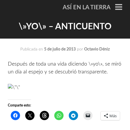
Saltar
ASÍ EN LA TIERRA
al
ME
PRI
contenido
\»YO\» – ANTICUENTO
Publicada en
5 de julio de 2013
por
Octavio Déniz
Después de toda una vida diciendo \»yo\», se miró
un día al espejo y se descubrió transparente.
Comparte esto:
Más