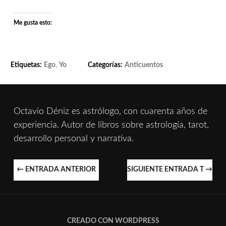
Me gusta esto:
Etiquetas:
Ego
,
Yo
Categorías:
Anticuentos
Octavio Déniz es astrólogo, con cuarenta años de
experiencia. Autor de libros sobre astrología, tarot,
desarrollo personal y narrativa.
NAVEGACIÓN
←
ENTRADA ANTERIOR
SIGUIENTE ENTRADA T
→
DE
ENTRADAS
CREADO CON WORDPRESS