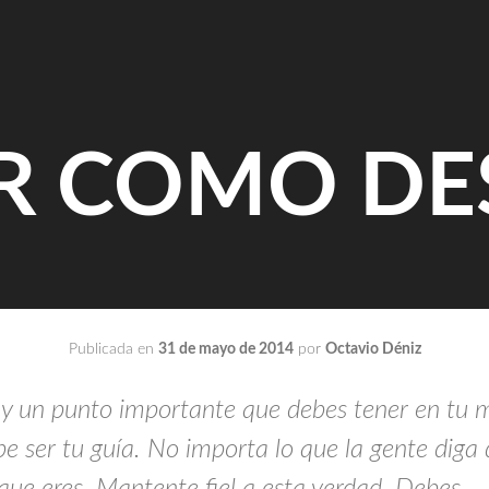
IR COMO DE
Publicada en
31 de mayo de 2014
por
Octavio Déniz
ay un punto importante que debes tener en tu 
e ser tu guía. No importa lo que la gente diga d
 que eres. Mantente fiel a esta verdad. Debes