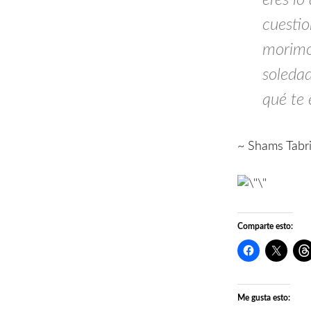
cuestio
morimo
soledad
qué te 
~ Shams Tabri
Comparte esto:
Me gusta esto: