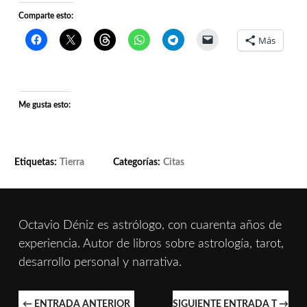
Comparte esto:
Más
Me gusta esto:
Etiquetas:
Tierra
Categorías:
Citas
Octavio Déniz es astrólogo, con cuarenta años de
experiencia. Autor de libros sobre astrología, tarot,
desarrollo personal y narrativa.
NAVEGACIÓN
←
ENTRADA ANTERIOR
SIGUIENTE ENTRADA T
→