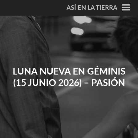
Saltar
ASÍ EN LA TIERRA
al
ME
PRI
contenido
LUNA NUEVA EN GÉMINIS
(15 JUNIO 2026) – PASIÓN