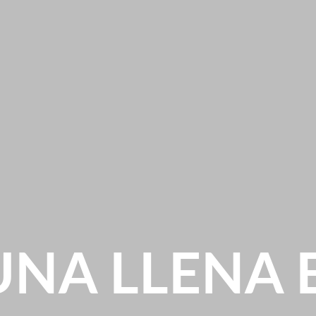
UNA LLENA 