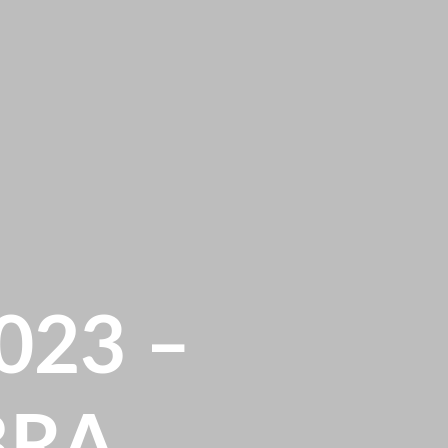
23 –
BRA,