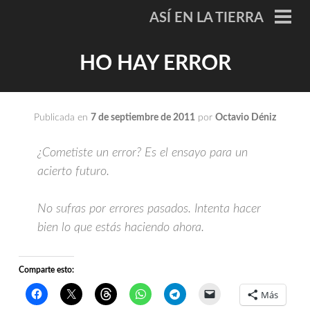
Saltar
ASÍ EN LA TIERRA
al
ME
PRI
contenido
HO HAY ERROR
Publicada en
7 de septiembre de 2011
por
Octavio Déniz
¿Cometiste un error? Es el ensayo para un
acierto futuro.
No sufras por errores pasados. Intenta hacer
bien lo que estás haciendo ahora.
Comparte esto:
Más