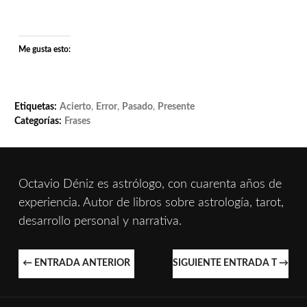
Me gusta esto:
Etiquetas:
Acierto
,
Error
,
Pasado
,
Presente
Categorías:
Frases
Octavio Déniz es astrólogo, con cuarenta años de
experiencia. Autor de libros sobre astrología, tarot,
desarrollo personal y narrativa.
NAVEGACIÓN
←
ENTRADA ANTERIOR
SIGUIENTE ENTRADA T
→
DE