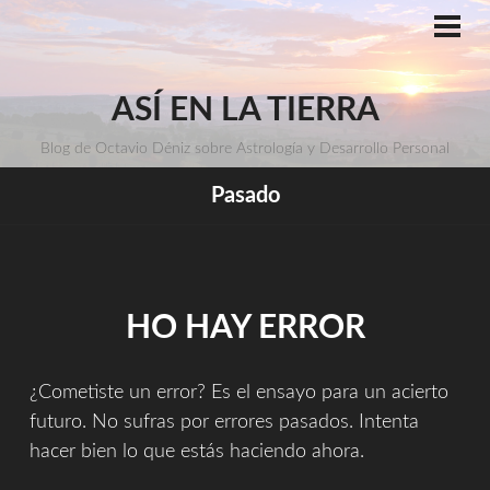
Saltar
al
ME
PRI
contenido
ASÍ EN LA TIERRA
Blog de Octavio Déniz sobre Astrología y Desarrollo Personal
Pasado
HO HAY ERROR
¿Cometiste un error? Es el ensayo para un acierto
futuro. No sufras por errores pasados. Intenta
hacer bien lo que estás haciendo ahora.