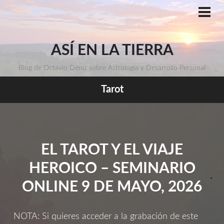
Saltar
al
ME
PRI
contenido
ASÍ EN LA TIERRA
Blog de Octavio Déniz sobre Astrología y Desarrollo Personal
Tarot
EL TAROT Y EL VIAJE
HEROICO – SEMINARIO
ONLINE 9 DE MAYO, 2026
NOTA: Si quieres acceder a la grabación de este