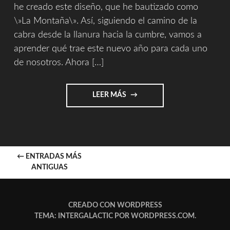
he creado este diseño, que he bautizado como
\»La Montaña\». Así, siguiendo el camino de la
cabra desde la llanura hacia la cumbre, vamos a
aprender qué trae este nuevo año para cada uno
de nosotros. Ahora […]
"LA
LEER MÁS
LECTURA
DE
LA
MONTAÑA
PARA
IR
←
ENTRADAS MÁS
2015"
ANTIGUAS
A
LAS
CREADO CON WORDPRESS
TEMA: INTERGALACTIC POR
WORDPRESS.COM
.