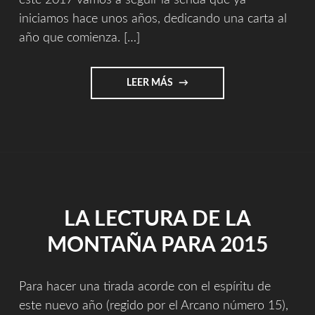
este 2017 vamos a seguir la senda que ya
iniciamos hace unos años, dedicando una carta al
año que comienza. […]
"TAROT.
LEER MÁS
LA
TIRADA
DE
LA
ESTRELLA
PARA
2017"
LA LECTURA DE LA
MONTAÑA PARA 2015
Para hacer una tirada acorde con el espíritu de
este nuevo año (regido por el Arcano número 15),