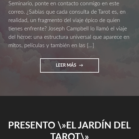
Seminario, ponte en contacto conmigo en este
correo. ¿Sabías que cada consulta de Tarot es, en
realidad, un fragmento del viaje épico de quien
tienes enfrente? Joseph Campbell lo llamó el viaje
del héroe: una estructura universal que aparece en
mitos, películas y también en las […]
"EL
LEER MÁS
TAROT
Y
EL
VIAJE
HEROICO
–
SEMINARIO
ONLINE
PRESENTO \»EL JARDÍN DEL
9
DE
TAROT\»
MAYO,