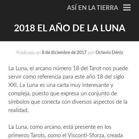
Saltar
ASÍ EN LA TIERRA
al
ME
PRI
contenido
2018 EL AÑO DE LA LUNA
Publicada en
8 de diciembre de 2017
por
Octavio Déniz
La Luna, el arcano número 18 del Tarot nos puede
servir como referencia para este año 18 del siglo
XXI. La Luna es una carta muy interesante y
compleja, puesto que expresa un conjunto de
símbolos que conecta con diversos aspectos de la
realidad.
La Luna, como arcano, está presente en los
primeros Tarots, como el Visconti-Sforza, creada