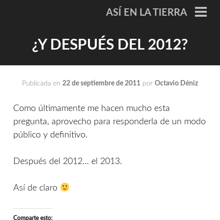
Saltar
ASÍ EN LA TIERRA
al
ME
PRI
contenido
¿Y DESPUÉS DEL 2012?
Publicada en
22 de septiembre de 2011
por
Octavio Déniz
Como últimamente me hacen mucho esta
pregunta, aprovecho para responderla de un modo
público y definitivo.
Después del 2012… el 2013.
Así de claro
Comparte esto: