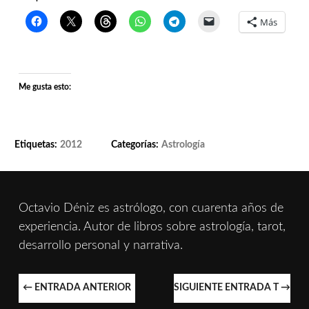
Más
Me gusta esto:
Etiquetas:
2012
Categorías:
Astrología
Octavio Déniz es astrólogo, con cuarenta años de
experiencia. Autor de libros sobre astrología, tarot,
desarrollo personal y narrativa.
NAVEGACIÓN
←
ENTRADA ANTERIOR
SIGUIENTE ENTRADA T
→