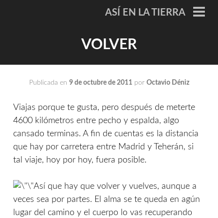
Saltar
ASÍ EN LA TIERRA
al
ME
PRI
contenido
VOLVER
Publicada en
9 de octubre de 2011
por
Octavio Déniz
Viajas porque te gusta, pero después de meterte
4600 kilómetros entre pecho y espalda, algo
cansado terminas. A fin de cuentas es la distancia
que hay por carretera entre Madrid y Teherán, si
tal viaje, hoy por hoy, fuera posible.
Así que hay que volver y vuelves, aunque a
veces sea por partes. El alma se te queda en agún
lugar del camino y el cuerpo lo vas recuperando