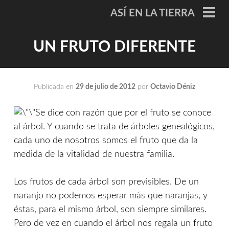
Saltar
ASÍ EN LA TIERRA
al
ME
PRI
contenido
UN FRUTO DIFERENTE
Publicada en
29 de julio de 2012
por
Octavio Déniz
Se dice con razón que por el fruto se conoce
al árbol. Y cuando se trata de árboles genealógicos,
cada uno de nosotros somos el fruto que da la
medida de la vitalidad de nuestra familia.
Los frutos de cada árbol son previsibles. De un
naranjo no podemos esperar más que naranjas, y
éstas, para el mismo árbol, son siempre similares.
Pero de vez en cuando el árbol nos regala un fruto