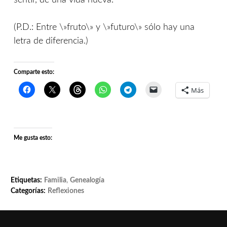
sentir, de una vida nueva.
(P.D.: Entre \»fruto\» y \»futuro\» sólo hay una
letra de diferencia.)
Comparte esto:
Más
Me gusta esto:
Etiquetas:
Familia
,
Genealogía
Categorías:
Reflexiones