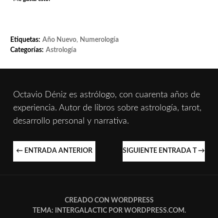
Etiquetas:
Año Nuevo
,
Numerología
Categorías:
Astrología
Octavio Déniz es astrólogo, con cuarenta años de
experiencia. Autor de libros sobre astrología, tarot,
desarrollo personal y narrativa.
NAVEGACIÓN
←
ENTRADA ANTERIOR
SIGUIENTE ENTRADA T
→
DE
ENTRADAS
CREADO CON WORDPRESS
TEMA: INTERGALACTIC POR
WORDPRESS.COM
.