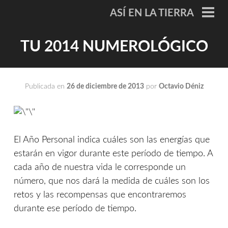
Saltar
ASÍ EN LA TIERRA
al
ME
PRI
contenido
TU 2014 NUMEROLÓGICO
Publicada en
26 de diciembre de 2013
por
Octavio Déniz
El Año Personal indica cuáles son las energías que
estarán en vigor durante este período de tiempo. A
cada año de nuestra vida le corresponde un
número, que nos dará la medida de cuáles son los
retos y las recompensas que encontraremos
durante ese período de tiempo.