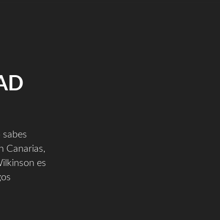
AD
o sabes
en Canarias,
Wilkinson es
gos