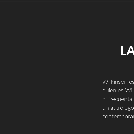
L
Wilkinson e
quien es Wil
ni frecuenta
un astrólogo
contemporán