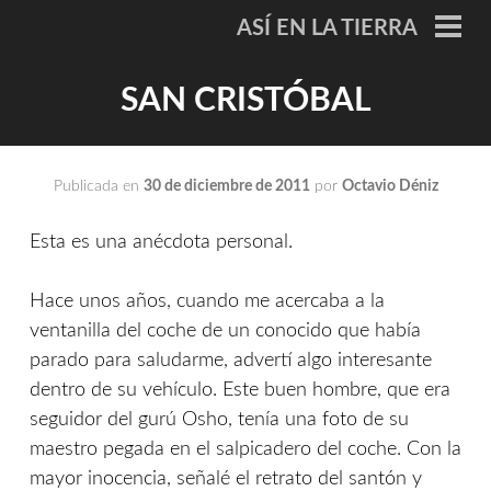
Saltar
ASÍ EN LA TIERRA
al
ME
PRI
contenido
SAN CRISTÓBAL
Publicada en
30 de diciembre de 2011
por
Octavio Déniz
Esta es una anécdota personal.
Hace unos años, cuando me acercaba a la
ventanilla del coche de un conocido que había
parado para saludarme, advertí algo interesante
dentro de su vehículo. Este buen hombre, que era
seguidor del gurú Osho, tenía una foto de su
maestro pegada en el salpicadero del coche. Con la
mayor inocencia, señalé el retrato del santón y