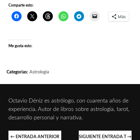
Comparte esto:
Más
Me gusta esto:
Categorías:
Astrología
Octavio Déniz es astrólogo, con cuarenta años de
experiencia. Autor de libros sobre astrología, tarot,
desarrollo personal y narrativa.
NAVEGACIÓN
←
ENTRADA ANTERIOR
SIGUIENTE ENTRADA T
→