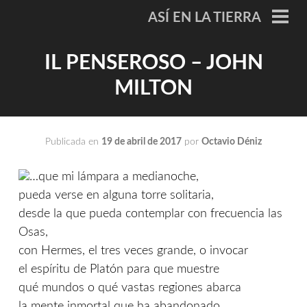
Saltar
ASÍ EN LA TIERRA
al
ME
PRI
contenido
IL PENSEROSO – JOHN
MILTON
Publicada en
19 de abril de 2017
por
Octavio Déniz
…que mi lámpara a medianoche,
pueda verse en alguna torre solitaria,
desde la que pueda contemplar con frecuencia las
Osas,
con Hermes, el tres veces grande, o invocar
el espíritu de Platón para que muestre
qué mundos o qué vastas regiones abarca
la mente inmortal que ha abandonado