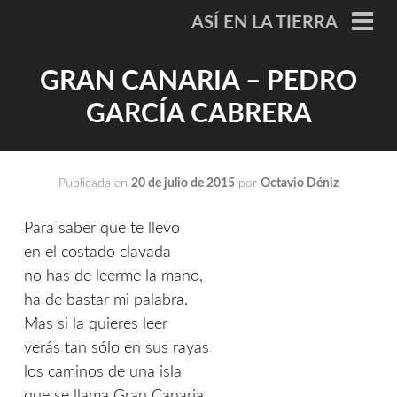
Saltar
ASÍ EN LA TIERRA
al
ME
PRI
contenido
GRAN CANARIA – PEDRO
GARCÍA CABRERA
Publicada en
20 de julio de 2015
por
Octavio Déniz
Para saber que te llevo
en el costado clavada
no has de leerme la mano,
ha de bastar mi palabra.
Mas si la quieres leer
verás tan sólo en sus rayas
los caminos de una isla
que se llama Gran Canaria.