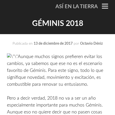
Saltar
ASÍ EN LA TIERRA
al
ME
PRI
contenido
GÉMINIS 2018
Publicada en
13 de diciembre de 2017
por
Octavio Déniz
Aunque muchos signos prefieren evitar los
cambios, ya sabemos que ese no es el escenario
favorito de Géminis. Para este signo, todo lo que
signifique novedad, movimiento y excitación, es
combustible para renovar su entusiasmo.
Pero a decir verdad, 2018 no va a ser un año
especialmente importante para muchos Géminis.
Aunque eso no quiere decir que no pasen cosas