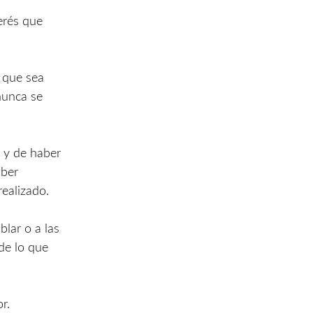
erés que
, que sea
nunca se
, y de haber
aber
realizado.
lar o a las
de lo que
r.