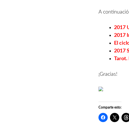
A continuació
2017 U
2017 I
El cic
2017 S
Tarot.
¡Gracias!
Comparte esto: