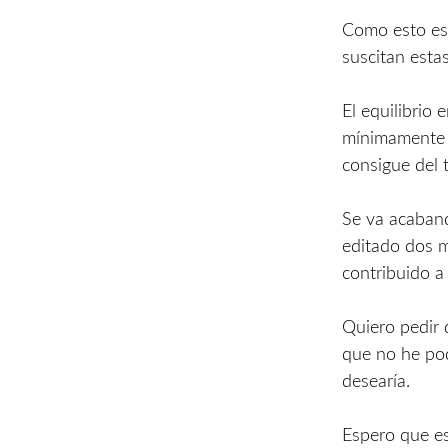
Como esto es 
suscitan esta
El equilibrio
mínimamente i
consigue del 
Se va acaband
editado dos m
contribuido a 
Quiero pedir 
que no he pod
desearía.
Espero que es