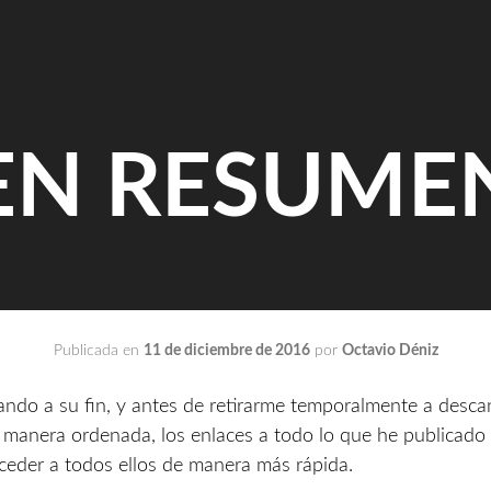
EN RESUME
Publicada en
11 de diciembre de 2016
por
Octavio Déniz
gando a su fin, y antes de retirarme temporalmente a desca
e manera ordenada, los enlaces a todo lo que he publicado
ceder a todos ellos de manera más rápida.