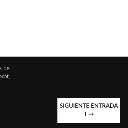
s de
arot,
SIGUIENTE ENTRADA
T
→