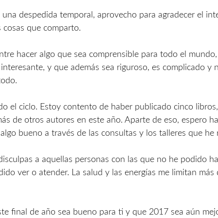
una despedida temporal, aprovecho para agradecer el int
s cosas que comparto.
 entre hacer algo que sea comprensible para todo el mundo
nteresante, y que además sea riguroso, es complicado y 
todo.
o el ciclo. Estoy contento de haber publicado cinco libros
ás de otros autores en este año. Aparte de eso, espero h
algo bueno a través de las consultas y los talleres que he 
disculpas a aquellas personas con las que no he podido hab
ido ver o atender. La salud y las energías me limitan más 
te final de año sea bueno para ti y que 2017 sea aún mejo