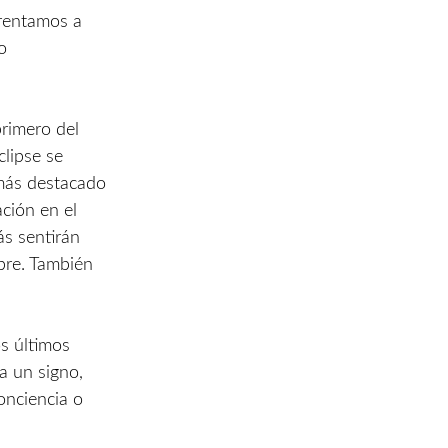
frentamos a
o
primero del
clipse se
 más destacado
ción en el
ás sentirán
bre. También
os últimos
a un signo,
onciencia o