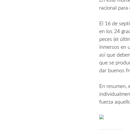
En este momen
racional para
El 16 de sept
en los 24 grad
peces (el últ
inmersos en u
así que deben
que se produ
dar buenos fr
En resumen, e
individualme
fuerza aquell