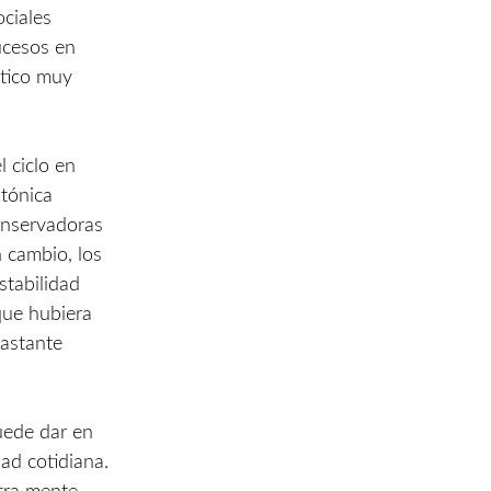
ociales
ucesos en
ítico muy
 ciclo en
 tónica
onservadoras
n cambio, los
stabilidad
que hubiera
bastante
uede dar en
dad cotidiana.