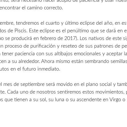
to, será necesario hacer acopio de paciencia y usar nues
 encontrar el camino correcto.
iembre, tendremos el cuarto y último eclipse del año, en es
os de Piscis. Este eclipse es el penúltimo que se dará en e
imo se producirá en febrero de 2017). Los nativos de este s
n proceso de purificación y reseteo de sus patrones de p
 tener paciencia con sus altibajos emocionales y aceptar l
cen a su alrededor. Ahora mismo están sembrando semilla
utos en el futuro inmediato.
l mes de septiembre será movido en el plano social y tam
nte. Cada uno de nosotros sentiremos estos movimientos,
os que tienen a su sol, su luna o su ascendente en Virgo o P