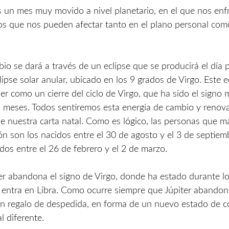
 un mes muy movido a nivel planetario, en el que nos en
os que nos pueden afectar tanto en el plano personal com
bio se dará a través de un eclipse que se producirá el día 
ipse solar anular, ubicado en los 9 grados de Virgo. Este e
r como un cierre del ciclo de Virgo, que ha sido el signo
s meses. Todos sentiremos esta energía de cambio y renova
de nuestra carta natal. Como es lógico, las personas que m
ón son los nacidos entre el 30 de agosto y el 3 de septiem
idos entre el 26 de febrero y el 2 de marzo.
iter abandona el signo de Virgo, donde ha estado durante l
entra en Libra. Como ocurre siempre que Júpiter abandon
n regalo de despedida, en forma de un nuevo estado de c
l diferente.