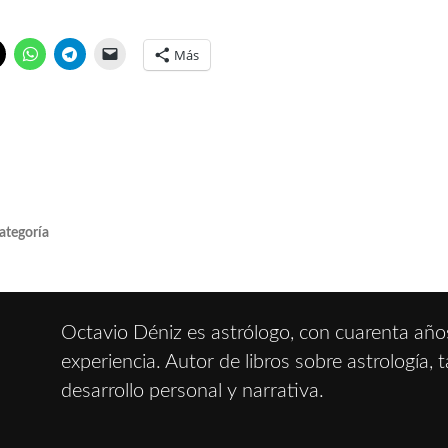
Más
ategoría
Octavio Déniz es astrólogo, con cuarenta año
experiencia. Autor de libros sobre astrología, t
desarrollo personal y narrativa.