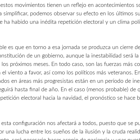
 estos movimientos tienen un reflejo en acontecimientos s
ra simplificar, podemos observar su efecto en los últimos s
 ha habido una inédita repetición electoral y un clima pol
le es que en torno a esa jornada se produzca un cierre del
onstitución de un gobierno, aunque la inestabilidad será la
los próximos meses. En todo caso, son las fuerzas más c
 el viento a favor, así como los políticos más veteranos. E
ados en áreas más progresistas están en un período de ine
eguirá hasta final de año. En el caso (menos probable) de 
petición electoral hacia la navidad, el pronóstico se hace 
 esta configuración nos afectará a todos, puesto que se p
or una lucha entre los sueños de la ilusión y la cruda reali