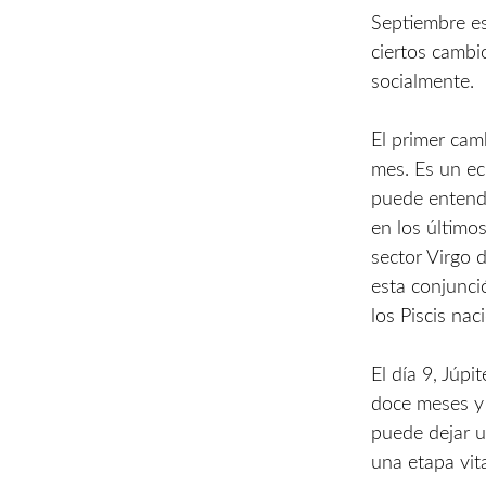
Septiembre es
ciertos cambi
socialmente.
El primer cam
mes. Es un ecl
puede entende
en los último
sector Virgo 
esta conjunci
los Piscis nac
El día 9, Júp
doce meses y 
puede dejar u
una etapa vita