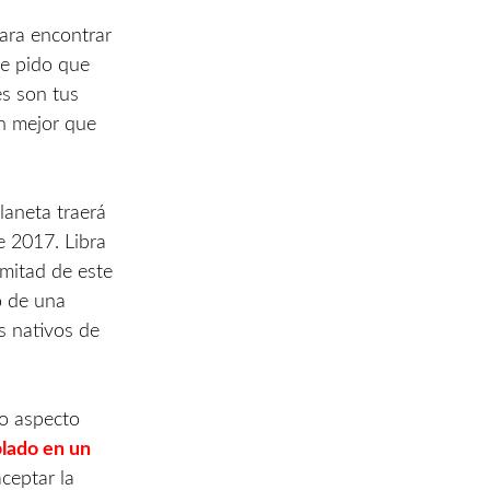
para encontrar
te pido que
es son tus
en mejor que
laneta traerá
e 2017. Libra
 mitad de este
o de una
s nativos de
so aspecto
blado en un
aceptar la