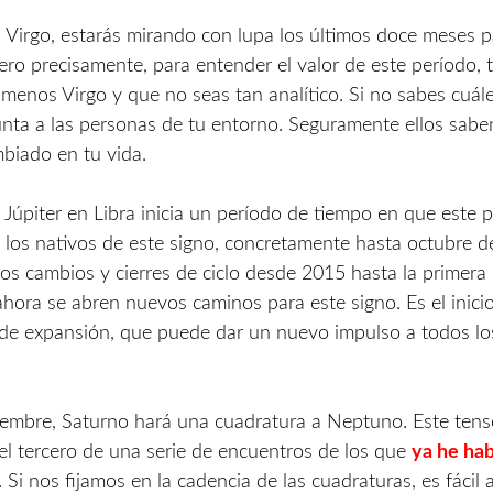
s Virgo, estarás mirando con lupa los últimos doce meses 
Pero precisamente, para entender el valor de este período, 
menos Virgo y que no seas tan analítico. Si no sabes cuál
unta a las personas de tu entorno. Seguramente ellos sab
biado en tu vida.
 Júpiter en Libra inicia un período de tiempo en que este p
 los nativos de este signo, concretamente hasta octubre d
os cambios y cierres de ciclo desde 2015 hasta la primera
ahora se abren nuevos caminos para este signo. Es el inici
de expansión, que puede dar un nuevo impulso a todos lo
iembre, Saturno hará una cuadratura a Neptuno. Este ten
 el tercero de una serie de encuentros de los que
ya he ha
. Si nos fijamos en la cadencia de las cuadraturas, es fácil 