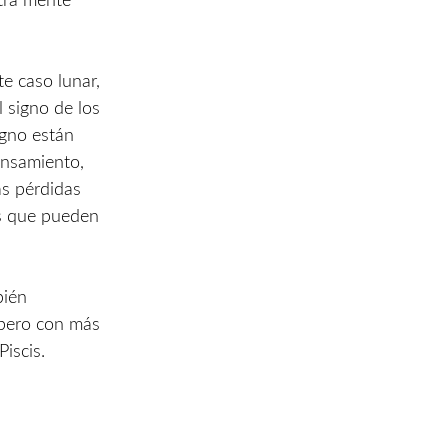
tra mente
te caso lunar,
l signo de los
igno están
ensamiento,
as pérdidas
s que pueden
bién
 pero con más
iscis.