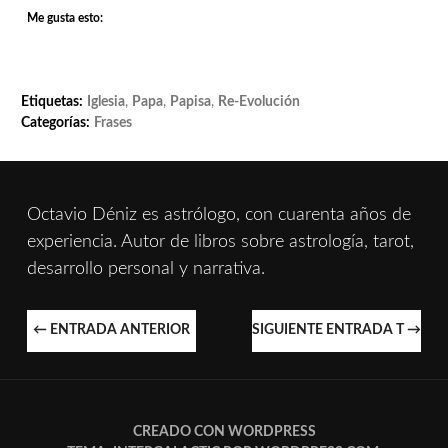
Me gusta esto:
Etiquetas:
Iglesia
,
Papa
,
Papisa
,
Re-Evolución
Categorías:
Frases
Octavio Déniz es astrólogo, con cuarenta años de
experiencia. Autor de libros sobre astrología, tarot,
desarrollo personal y narrativa.
NAVEGACIÓN
←
ENTRADA ANTERIOR
SIGUIENTE ENTRADA T
→
DE
ENTRADAS
CREADO CON WORDPRESS