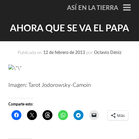
Saltar
ASÍ EN LA TIERRA
al
ME
PRI
contenido
AHORA QUE SE VA EL PAPA
Publicada en
12 de febrero de 2013
por
Octavio Déniz
Imagen: Tarot Jodorowsky-Camoin
Comparte esto:
Más