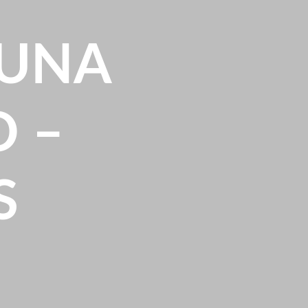
LUNA
O –
S