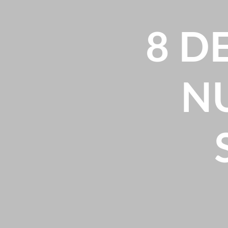
8 D
NU