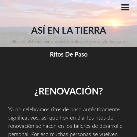
Saltar
al
ME
PRI
contenido
ASÍ EN LA TIERRA
Blog de Octavio Déniz sobre Astrología y Desarrollo Personal
Ritos De Paso
¿RENOVACIÓN?
Ya no celebramos ritos de paso auténticamente
significativos, así que hoy en día, los ritos de
renovación se hacen en los talleres de desarrollo
personal. Por eso muchas personas se vuelven