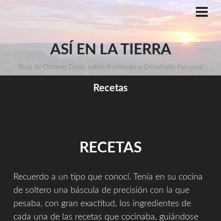
Saltar
al
ME
PRI
contenido
ASÍ EN LA TIERRA
Blog de Octavio Déniz sobre Astrología y Desarrollo Personal
Recetas
RECETAS
Recuerdo a un tipo que conocí. Tenía en su cocina
de soltero una báscula de precisión con la que
pesaba, con gran exactitud, los ingredientes de
cada una de las recetas que cocinaba, guiándose