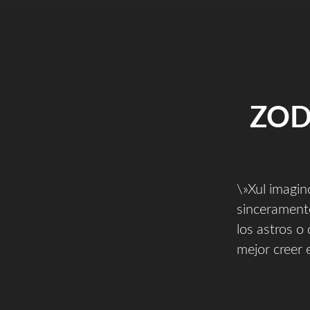
ZOD
\»Xul imagin
sinceramente 
los astros o
mejor creer 