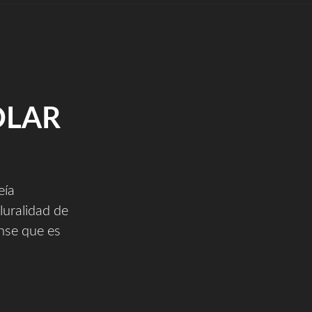
OLAR
eía
pluralidad de
ense que es