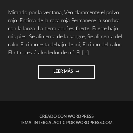
Mirando por la ventana, Veo claramente el polvo
rojo. Encima de la roca roja Permanece la sombra
con la lanza. La tierra aquí es fuerte, Fuerte bajo
mis pies: Se alimenta de la sangre, Se alimenta del
calor El ritmo está debajo de mí, El ritmo del calor.
El ritmo está alrededor de mí. El […]
"THE
LEER MÁS
RHYTHM
OF
THE
HEAT
–
PETER
GABRIEL"
CREADO CON WORDPRESS
TEMA: INTERGALACTIC POR
WORDPRESS.COM
.