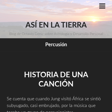
Saltar
al
ME
PRI
contenido
ASÍ EN LA TIERRA
Blog de Octavio Déniz sobre Astrología y Desarrollo Personal
Percusión
HISTORIA DE UNA
CANCIÓN
Se cuenta que cuando Jung visitó África se sintió
subyugado, casi embrujado, por la música que