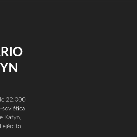
RIO
TYN
 de 22.000
-soviética
e Katyn,
 ejército