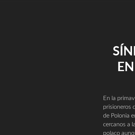
SÍ
EN
En la primav
prisioneros 
de Polonia e
cercanos a l
polaco aunqu