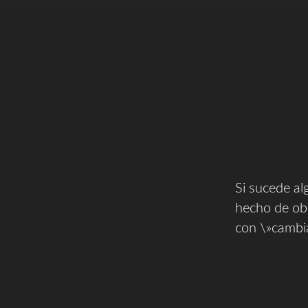
Si sucede al
hecho de ob
con \»cambia