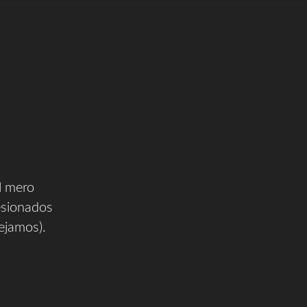
El mero
esionados
dejamos).