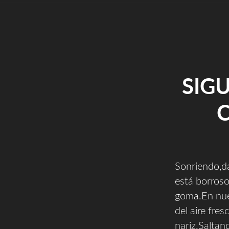
SIG
Sonriendo,d
está borros
goma.En nues
del aire fre
nariz.Salta