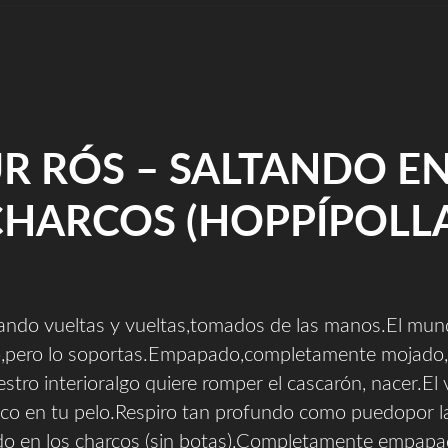
UR RÓS – SALTANDO EN
CHARCOS (HOPPÍPOLLA
ando vueltas y vueltas,tomados de las manos.El mun
o,pero lo soportas.Empapado,completamente mojado,
tro interioralgo quiere romper el cascarón, nacer.El v
scco en tu pelo.Respiro tan profundo como puedopor l
ndo en los charcos (sin botas).Completamente empapa