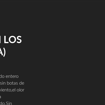
 LOS
)
do entero
sin botas de
iento,el olor
a
do.Sin