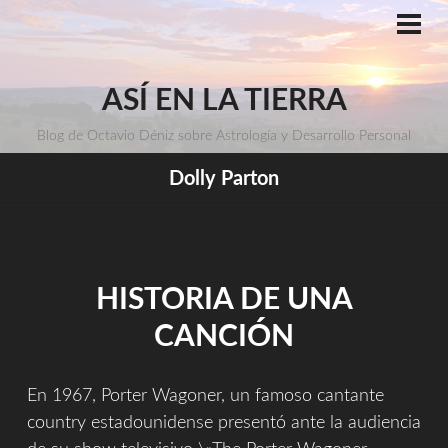
Saltar
al
ME
PRI
contenido
ASÍ EN LA TIERRA
Blog de Octavio Déniz sobre Astrología y Desarrollo Personal
Dolly Parton
HISTORIA DE UNA
CANCIÓN
En 1967, Porter Wagoner, un famoso cantante
country estadounidense presentó ante la audiencia