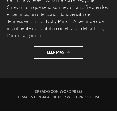
de su show televisivo \»The Porter Wagoner
Show\», a la que sería su nueva compañera en los
escenarios, una desconocida jovencita de
Tennessee llamada Dolly Parton. A pesar de que
inicialmente no contaba con el favor del público,
Parton se ganó a […]
"HISTORIA
LEER MÁS
DE
UNA
CANCIÓN"
CREADO CON WORDPRESS
TEMA: INTERGALACTIC POR
WORDPRESS.COM
.