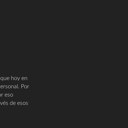
í que hoy en
personal. Por
or eso
avés de esos