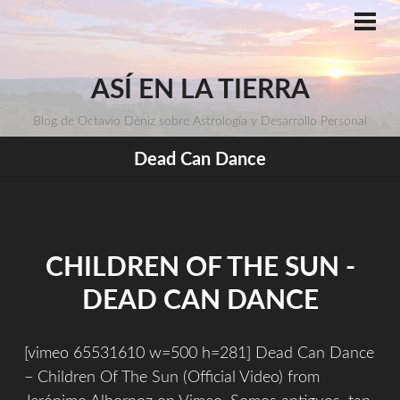
Saltar
al
ME
PRI
contenido
ASÍ EN LA TIERRA
Blog de Octavio Déniz sobre Astrología y Desarrollo Personal
Dead Can Dance
CHILDREN OF THE SUN -
DEAD CAN DANCE
[vimeo 65531610 w=500 h=281] Dead Can Dance
– Children Of The Sun (Official Video) from