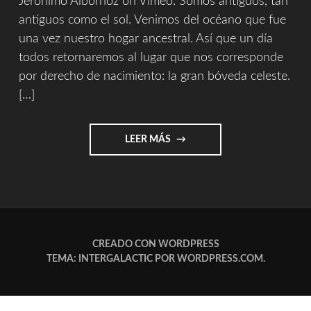
Jerónimo Albornoz on Vimeo. Somos antiguos, tan
antiguos como el sol. Venimos del océano que fue
una vez nuestro hogar ancestral. Así que un día
todos retornaremos al lugar que nos corresponde
por derecho de nacimiento: la gran bóveda celeste.
[…]
"CHILDREN
LEER MÁS
OF
THE
SUN
-
DEAD
CAN
DANCE"
CREADO CON WORDPRESS
TEMA: INTERGALACTIC POR
WORDPRESS.COM
.