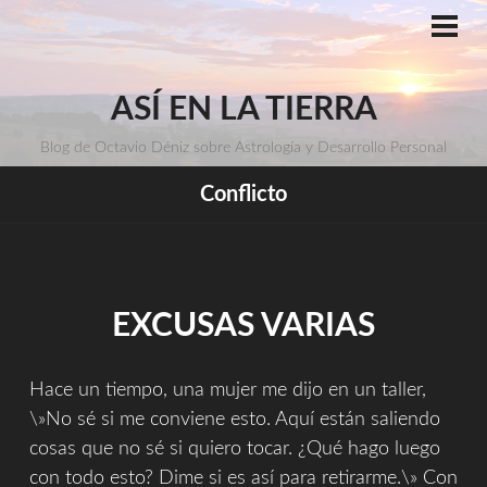
Saltar
al
ME
PRI
contenido
ASÍ EN LA TIERRA
Blog de Octavio Déniz sobre Astrología y Desarrollo Personal
Conflicto
EXCUSAS VARIAS
Hace un tiempo, una mujer me dijo en un taller,
\»No sé si me conviene esto. Aquí están saliendo
cosas que no sé si quiero tocar. ¿Qué hago luego
con todo esto? Dime si es así para retirarme.\» Con