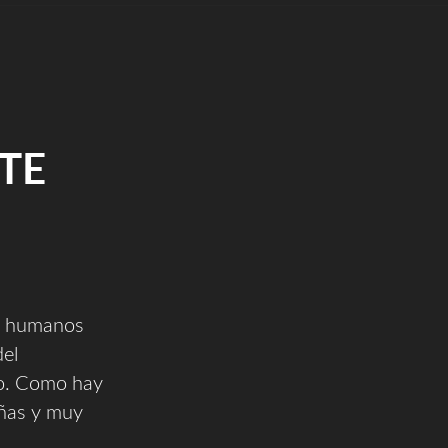
TE
es humanos
del
ro. Como hay
eñas y muy