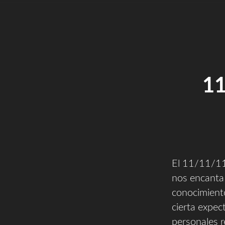
1
El 11/11/11 
nos encanta 
conocimient
cierta expec
personales r