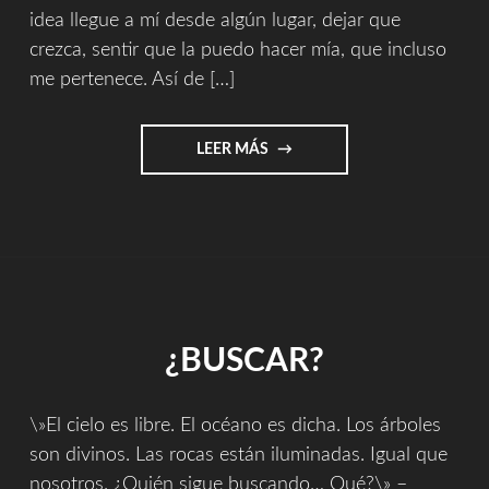
idea llegue a mí desde algún lugar, dejar que
crezca, sentir que la puedo hacer mía, que incluso
me pertenece. Así de […]
"LA
LEER MÁS
AUTÉNTICA
BÚSQUEDA"
¿BUSCAR?
\»El cielo es libre. El océano es dicha. Los árboles
son divinos. Las rocas están iluminadas. Igual que
nosotros. ¿Quién sigue buscando… Qué?\» –