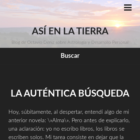
Saltar
al
ME
PRI
contenido
ASÍ EN LA TIERRA
Blog de Octavio Déniz sobre Astrología y Desarrollo Personal
Buscar
LA AUTÉNTICA BÚSQUEDA
Hoy, súbitamente, al despertar, entendí algo de mi
anterior novela: \»Alma\». Pero antes de explicarlo,
una aclaración: yo no escribo libros, los libros se
escriben solos. Mi tarea consiste en dejar que la