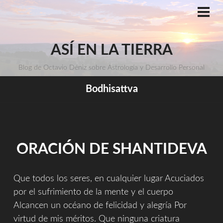
Saltar
al
ME
PRI
contenido
ASÍ EN LA TIERRA
Blog de Octavio Déniz sobre Astrología y Desarrollo Personal
Bodhisattva
ORACIÓN DE SHANTIDEVA
Que todos los seres, en cualquier lugar Acuciados
por el sufrimiento de la mente y el cuerpo
Alcancen un océano de felicidad y alegría Por
virtud de mis méritos. Que ninguna criatura